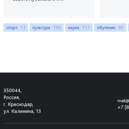
спорт
13
культура
109
наука
111
обучение
90
350044,
Россия,
mail@
г. Краснодар,
+7 (
ул. Калинина, 13