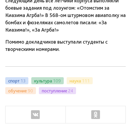
следующий день все летчики корпуса выполняли
боевые задания под лозунгом: «Отомстим за
Киазима Агрба!» В 568-ом штурмовом авиаполку на
бомбах и фюзеляжах самолетов писали: «За
Киазима!», «За Агрба!»
Помимо докладчиков выступали студенты с
творческими номерами.
спорт
13
культура
109
наука
111
обучение
90
поступление
24