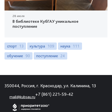
28 июля
В библиотеке КубГАУ уникальное
поступление
спорт
13
культура
109
наука
111
обучение
90
поступление
24
350044, Россия, г. Краснодар, ул. Калинина, 13
+7 (861) 221-59-42
mail@kubsau.ru