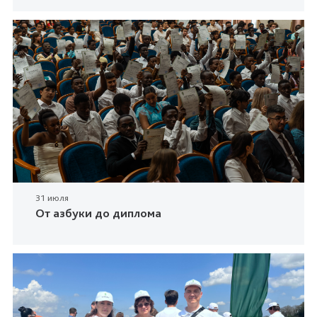
31 июля
От азбуки до диплома