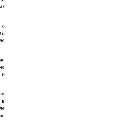
их
 а
ты
ле
ые
ма
 и
ки
 в
ле
ие