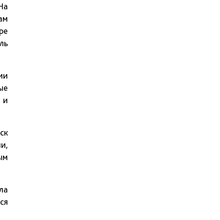
На
ам
ре
ль
ии
ые
 и
ск
и,
ым
ла
ся