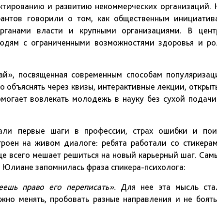
ктированию и развитию некоммерческих организаций. 
рантов говорили о том, как общественным инициатив
органами власти и крупными организациями. В цент
людям с ограниченными возможностями здоровья и ро
кай», посвященная современным способам популяризац
о объяснять через квизы, интерактивные лекции, открыт
могает вовлекать молодежь в науку без сухой подачи
али первые шаги в профессии, страх ошибки и пои
троен на живом диалоге: ребята работали со стикерам
аще всего мешает решиться на новый карьерный шаг. Сам
 Юлиане запомнилась фраза спикера-психолога:
еешь право его переписать».
Для нее эта мысль ста
жно менять, пробовать разные направления и не боять