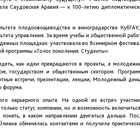
стала Саудовская Аравия — к 100-летию дипломатическ
льтета плодоовощеводства и виноградарства КубГАУ,
ьтета управления. За время учебы и общественной рабо
лодежных площадках: участвовала во Всемирном фестива
ей программы «Голос поколения. Студенты».
еть, как идеи превращаются в проекты, а молодежн
ом, государством и общественным сектором. Програм
ртные встречи, презентации, лекции, Молодежный день
о форума.
го карьерного опыта. На одной из встреч участни
только статус компании, но и возможность включиться
и понять, в каком направлении двигаться дальше. Пос
Юлиана обменялась контактами и получила практическ