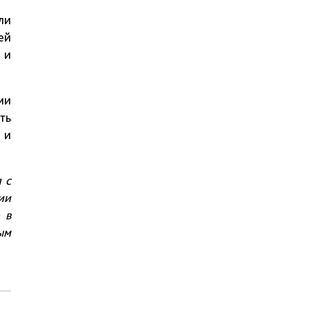
ли
ей
 и
ми
ть
 и
 с
ии
 в
ым