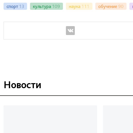
спорт
13
культура
109
наука
111
обучение
90
Новости