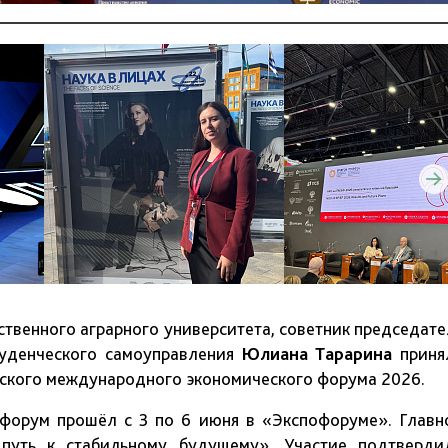
ственного аграрного университета, советник председате
туденческого самоуправления
Юлиана Тарарина
приня
гского международного экономического форума 2026.
форум прошёл с 3 по 6 июня в «Экспофоруме». Главн
путь к стабильному будущему». Участие подтверди