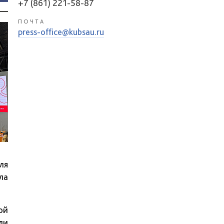
+7 (861) 221-58-87
ПОЧТА
press-office@kubsau.ru
ля
ла
ой
ли