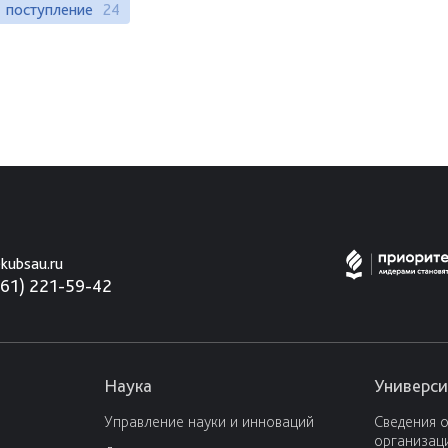
поступление
24
kubsau.ru
861) 221-59-42
Наука
Универси
Управление науки и инноваций
Сведения 
организац