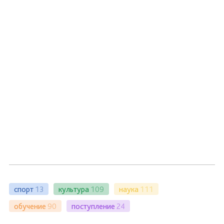
спорт
13
культура
109
наука
111
обучение
90
поступление
24