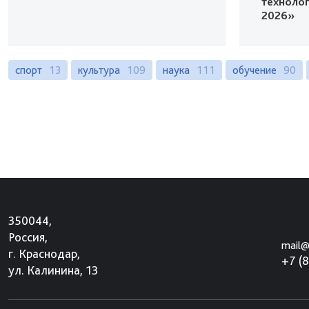
техноло
2026»
спорт
13
культура
109
наука
111
обучение
90
350044,
Россия,
mail@
г. Краснодар,
+7 (
ул. Калинина, 13