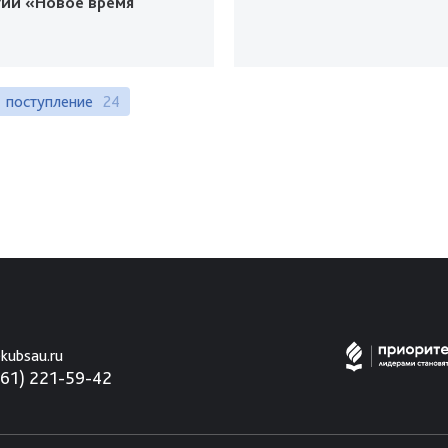
гий «Новое время
поступление
24
kubsau.ru
861) 221-59-42