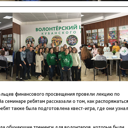
ольцев финансового просвещения провели лекцию по
а семинаре ребятам рассказали о том, как распоряжатьс
ебят также была подготовлена квест-игра, где они узна
шла обучающие тренинги для волонтеров, которые были