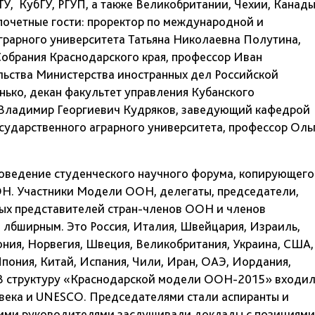
ТУ, КубГУ, РГУП, а также Великобритании, Чехии, Канады
почетные гости: проректор по международной и
грарного университета Татьяна Николаевна Полутина,
обрания Краснодарского края, профессор Иван
льства Министерства иностранных дел Российской
ько, декан факультет управления Кубанского
р Владимир Георгиевич Кудряков, заведующий кафедрой
сударственного аграрного университета, профессор Оль
оведение студенческого научного форума, копирующего
Н. Участники Модели ООН, делегаты, председатели,
ных представителей стран-членов ООН и членов
 лбширным. Это Россия, Италия, Швейцария, Израиль,
пония, Норвегия, Швеция, Великобритания, Украина, США,
Япония, Китай, Испания, Чили, Иран, ОАЭ, Иордания,
В структуру «Краснодарской модели ООН-2015» входи
ловека и UNESCO. Председателями стали аспиранты и
оими руководителями заслушивали доклады с позициями