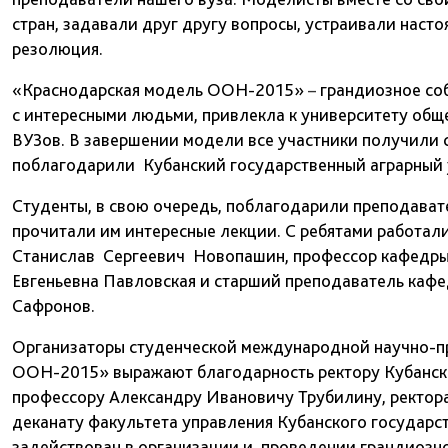
стран, задавали друг другу вопросы, устраивали наст
резолюция.
«Краснодарская модель ООН-2015»
–
грандиозное со
с интересными людьми, привлекла к университету общ
ВУЗов. В завершении модели все участники получили 
поблагодарили Кубанский государственный аграрный 
Студенты, в свою очередь, поблагодарили преподавате
прочитали им интересные лекции. С ребятами работал
Станислав Сергеевич Новопашин, профессор кафедры 
Евгеньевна Павловская и старший преподаватель каф
Сафронов.
Организаторы студенческой международной научно-п
ООН-2015» выражают благодарность ректору Кубанско
профессору Александру Ивановичу Трубилину, ректора
деканату факультета управления Кубанского государст
задействован в организации и проведении грандиозн