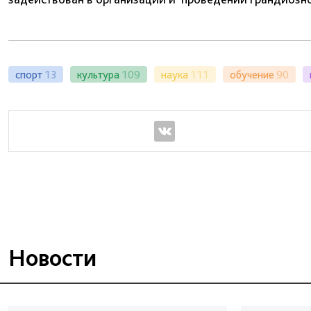
спорт
13
культура
109
наука
111
обучение
90
Новости