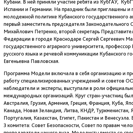
Кубани. В ней приняли участие ребята из КубГАУ, КубГ
Испании и Германии. На праздник были приглашены и 
молодежной политике Кубанского государственного а
первый заместитель председателя Законодательного С
Михайлович Петренко, второй секретарь Представите
Федерации в городе Краснодаре Сергей Сергеевич Ман
государственного аграрного университета, профессо
русского языка и речевой коммуникации Кубанского го
Евгеньевна Павловская.
Программа Модели включала в себя организацию и пр
работу специализированных учреждений и советов ОО
наблюдатели и эксперты, выступали в роли официаль
международных организаций. Круг стран-участниц был
Австралия, Грузия, Армения, Греция, Франция, Куба, Я
Канада, Новая Зеландия, Литва, КНДР, Туркменистан, 
Португалия, Казахстан, Египет, Пакистан и Венесуэла.
3 комитета: Совет Безопасности, Совет по правам че
преподаватели нашего вуза. Моделисты вместе со св