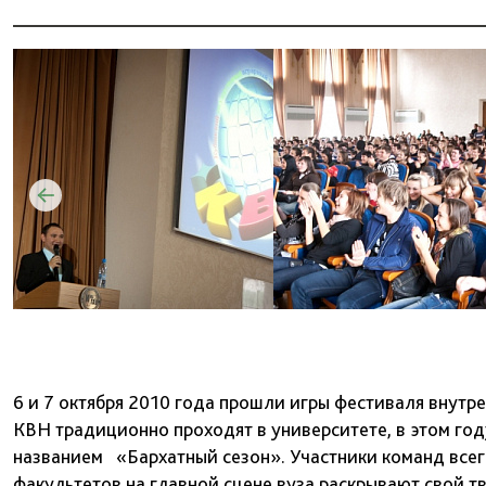
6 и 7 октября 2010 года прошли игры фестиваля внутр
КВН традиционно проходят в университете, в этом год
названием «Бархатный сезон». Участники команд всег
факультетов на главной сцене вуза раскрывают свой т