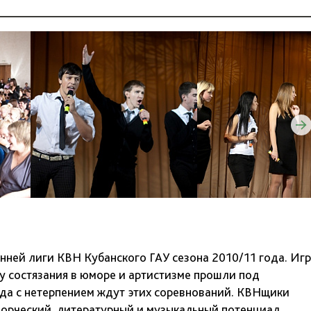
енней лиги КВН Кубанского ГАУ сезона 2010/11 года. Иг
у состязания в юморе и артистизме прошли под
да с нетерпением ждут этих соревнований. КВНщики
ворческий, литературный и музыкальный потенциал,