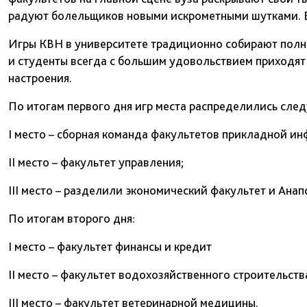
радуют болельщиков новыми искрометными шутками. В 
Игры КВН в университете традиционно собирают полны
и студенты всегда с большим удовольствием приходят
настроения.
По итогам первого дня игр места распределились сле
I место – сборная команда факультетов прикладной и
II место – факультет управления;
III место – разделили экономический факультет и Ана
По итогам второго дня:
I место – факультет финансы и кредит
II место – факультет водохозяйственного строительст
III место – факультет ветеринарной медицины.