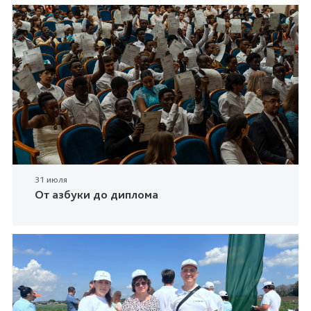
31 июля
От азбуки до диплома