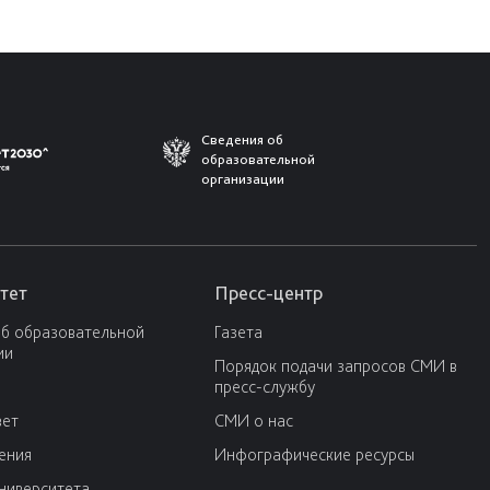
Сведения об
образовательной
организации
тет
Пресс-центр
об образовательной
Газета
ии
Порядок подачи запросов СМИ в
пресс-службу
вет
СМИ о нас
ения
Инфографические ресурсы
университета