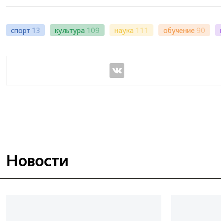
спорт
13
культура
109
наука
111
обучение
90
Новости