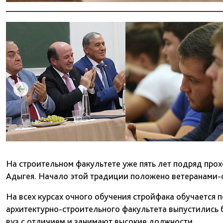
На строительном факультете уже пять лет подряд про
Адыгея. Начало этой традиции положено ветеранами-
На всех курсах очного обучения стройфака обучается п
архитектурно-строительного факультета выпустились 
вуз с отличием и занимают высокие должности.