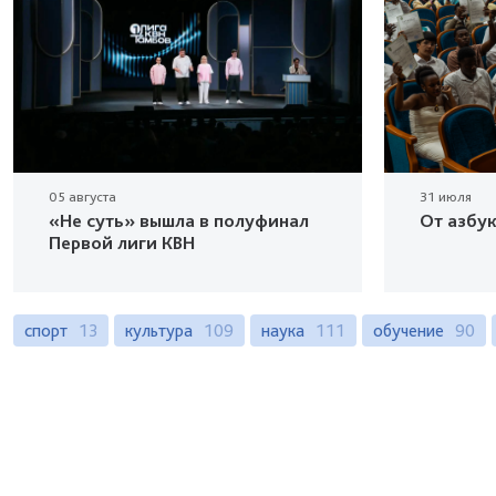
05 августа
31 июля
«Не суть» вышла в полуфинал
От азбу
Первой лиги КВН
спорт
13
культура
109
наука
111
обучение
90