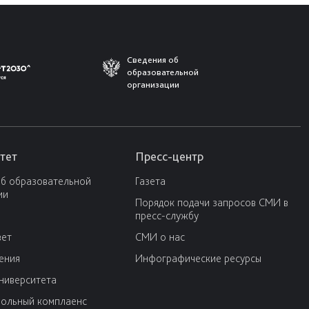
Сведения об
образовательной
организации
тет
Пресс-центр
об образовательной
Газета
ии
Порядок подачи запросов СМИ в
пресс-службу
вет
СМИ о нас
ения
Инфографические ресурсы
университета
ольный комплаенс