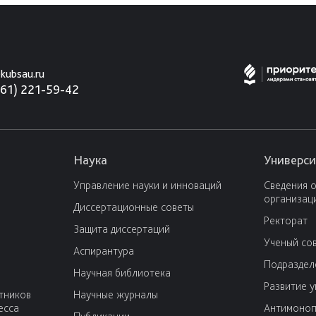
kubsau.ru
861) 221-59-42
Наука
Универси
Управление науки и инноваций
Сведения 
организац
Диссертационные советы
Ректорат
Защита диссертаций
Ученый со
Аспирантура
Подраздел
Научная библиотека
Развитие 
тников
Научные журналы
есса
Антимоноп