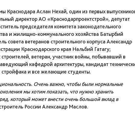
мы Краснодара Аслан Нехай, один из первых выпускнико
альный директор АО «Краснодарпроектстрой», депутат
еститель председателя комитета законодательного
ства и жилищно-коммунального хозяйства Батырбий
ель совета ветеранов строительного корпуса Александр
страции Краснодарского края Нальбий Гатагу;
строителей, ветеран, участник войны, побывавший в
 заведующий кафедрой архитектуры, кандидат техническ
сы стройфака и все желающие студенты.
национальность. Очень важно, чтобы были нормальные
коления мы хотим показать, что нужно хранить
ряд, который может внести очень большой вклад в
строитель России Александр Маслов.