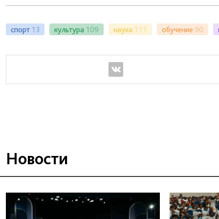
спорт
13
культура
109
наука
111
обучение
90
Новости