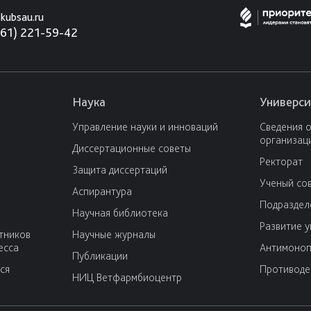
kubsau.ru
861) 221-59-42
Наука
Универси
Управление науки и инноваций
Сведения 
организац
Диссертационные советы
Ректорат
Защита диссертаций
Ученый со
Аспирантура
Подраздел
Научная библиотека
Развитие 
тников
Научные журналы
есса
Антимоноп
Публикации
ся
Противоде
НИЦ Ветфармбиоцентр