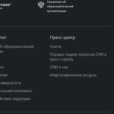
Сведения об
образовательной
организации
тет
Пресс-центр
об образовательной
Газета
ии
Порядок подачи запросов СМИ в
пресс-службу
вет
СМИ о нас
ения
Инфографические ресурсы
университета
ольный комплаенс
йствие коррупции