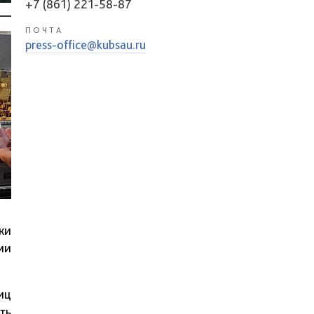
+7 (861) 221-58-87
ПОЧТА
press-office@kubsau.ru
ки
ми
иц
ть