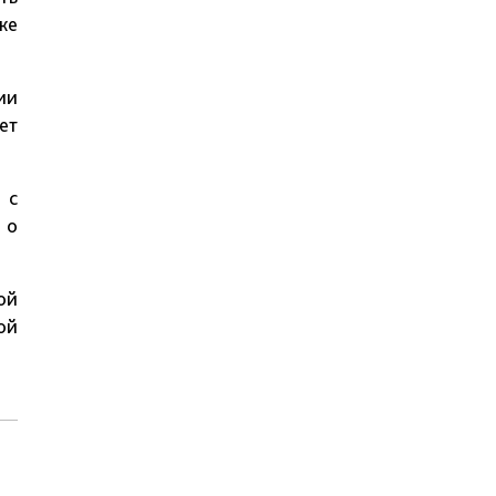
ке
ии
ет
 с
 о
ой
ой