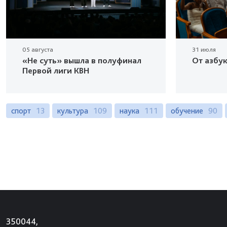
05 августа
31 июля
«Не суть» вышла в полуфинал
От азбу
Первой лиги КВН
спорт
13
культура
109
наука
111
обучение
90
350044,