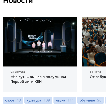
Новости
05 августа
31 июля
«Не суть» вышла в полуфинал
От азбу
Первой лиги КВН
спорт
13
культура
109
наука
111
обучение
90