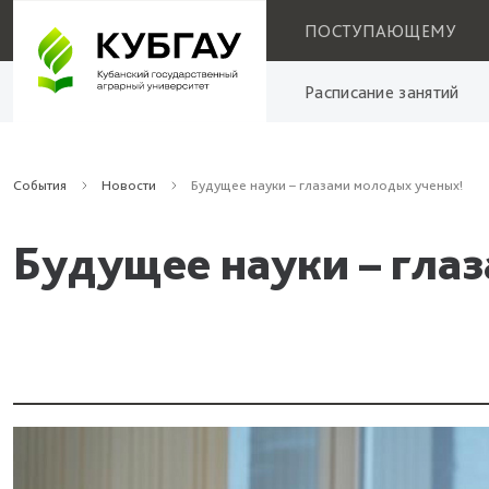
ПОСТУПАЮЩЕМУ
Расписание занятий
События
Новости
Будущее науки – глазами молодых ученых!
Будущее науки – гла