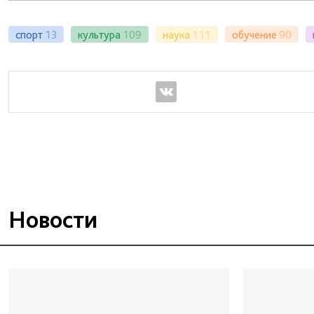
спорт
13
культура
109
наука
111
обучение
90
Новости