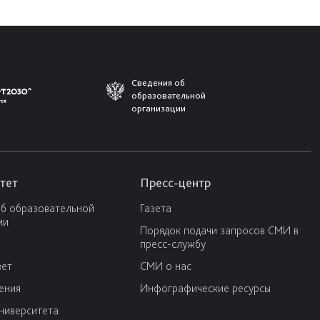
Сведения об
образовательной
организации
тет
Пресс-центр
об образовательной
Газета
ии
Порядок подачи запросов СМИ в
пресс-службу
вет
СМИ о нас
ения
Инфографические ресурсы
университета