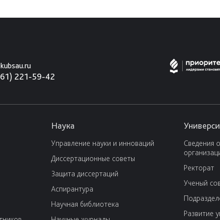
kubsau.ru
861) 221-59-42
Наука
Универси
Управление науки и инноваций
Сведения 
организац
Диссертационные советы
Ректорат
Защита диссертаций
Ученый со
Аспирантура
Подраздел
Научная библиотека
Развитие 
тников
Научные журналы