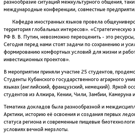
разнообразие ситуаций межкультурного общения, таких 
международные конференции, совместные предприятия
Кафедра иностранных языков провела общеуниверсит
территория глобальных интересов». «Стратегическую 
РФ В. В. Путин, невозможно переоценить - это ресурсы
Сегодня перед нами стоят задачи по сохранению и уси
формированию комфортных условий для жизни и рабо
инвестиционных проектов».
В мероприятии приняли участие 25 студентов, продем
Студенты Кубанского государственного аграрного уни
языках (английский, французский, немецкий). Яркой о
студентов из Алжира, Кении, Чили, Замбии, Камеруна 
Тематика докладов была разнообразной и междисципл
Арктики, историю её освоения и создания первых ледо
статуса региона и современные пищевые биотехнологии
условиях вечной мерзлоты.