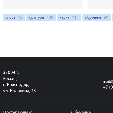
спорт
13
культура
109
наука
111
обучение
90
350044,
Россия,
mail@
г. Краснодар,
+7 (
ул. Калинина, 13
Поступающему
Обучение