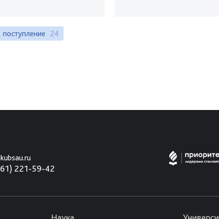
поступление
24
kubsau.ru
861) 221-59-42
Наука
Универси