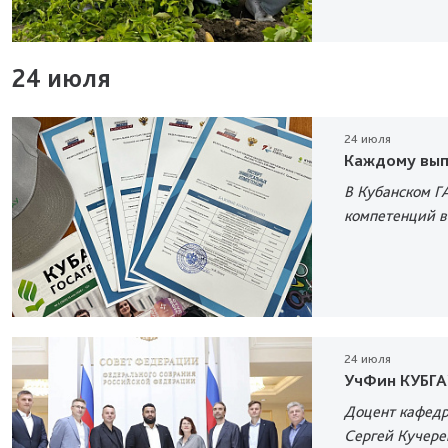
24 июля
24 июля
Каждому вып
В Кубанском Г
компетенций в
24 июля
УчФин КУБГА
Доцент кафедр
Сергей Кучере