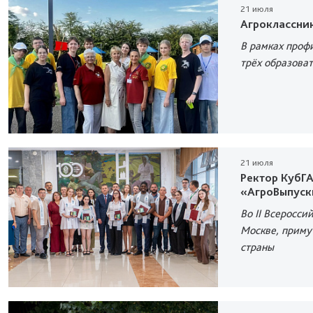
21 июля
Агроклассни
В рамках проф
трёх образоват
21 июля
Ректор КубГА
«АгроВыпуск
Во II Всеросс
Москве, приму
страны