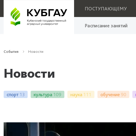
ПОСТУПАЮЩЕМУ
Расписание занятий
События
Новости
Новости
спорт
13
культура
109
наука
111
обучение
90