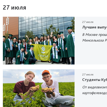
27 июля
27 июля
Лучшие выпу
В Москве прош
Минсельхоза Р
27 июля
Студенты Куб
От видеовизит
картофелеводс