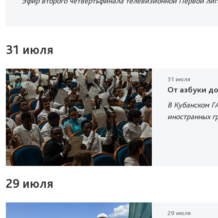
Эфир второго четвертьфинала телевизионной Первой лиги
31 июля
31 июля
От азбуки д
В Кубанском Г
иностранных г
29 июля
29 июля