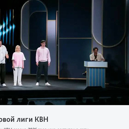
рвой лиги КВН