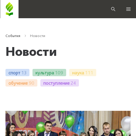
События
Новости
Новости
спорт
13
культура
109
наука
111
обучение
90
поступление
24