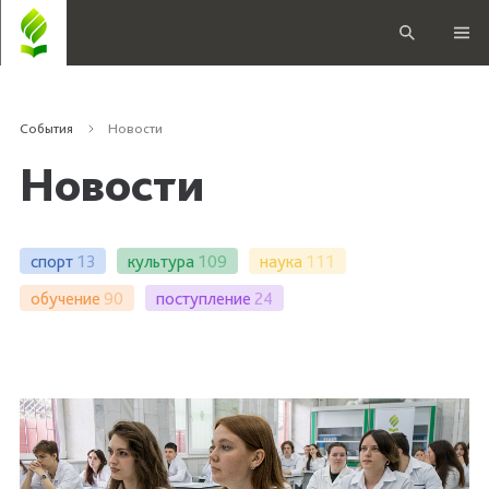
События
Новости
Новости
спорт
13
культура
109
наука
111
обучение
90
поступление
24