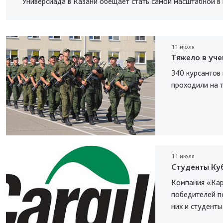
Универсиада в Казани обещает стать самой масштабной в 
11 июля
Тяжело в уче
340 курсантов
проходили на 
11 июля
Студенты Ку
Компания «Кар
победителей п
них и студенты