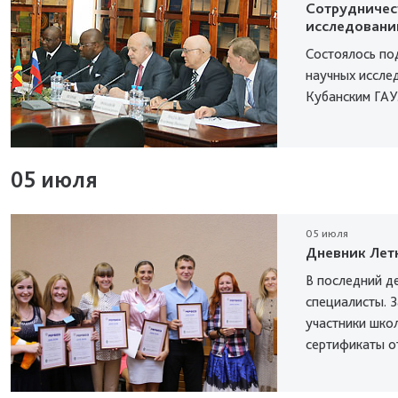
Сотрудничес
исследовани
Состоялось по
научных иссле
Кубанским ГАУ
05 июля
05 июля
Дневник Летн
В последний д
специалисты. 
участники шко
сертификаты о