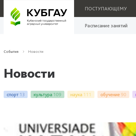
ПОСТУПАЮЩЕМУ
Расписание занятий
События
Новости
Новости
спорт
13
культура
109
наука
111
обучение
90