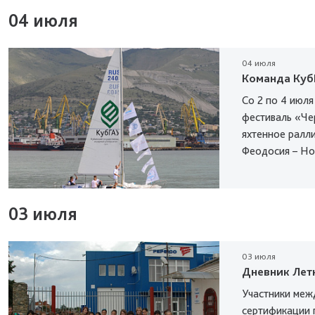
04 июля
04 июля
Команда Куб
Со 2 по 4 июл
фестиваль «Чер
яхтенное ралли
Феодосия – Но
03 июля
03 июля
Дневник Лет
Участники меж
сертификации 