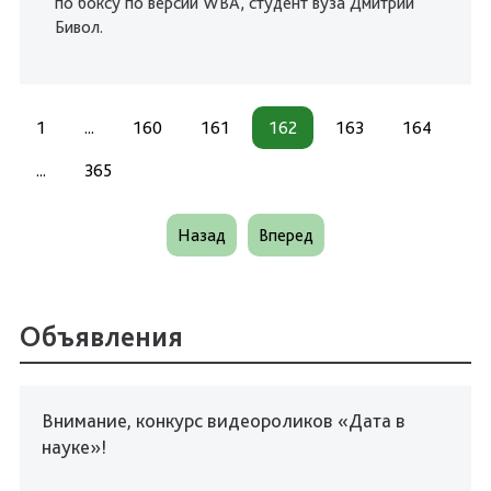
по боксу по версии WBA, студент вуза Дмитрий
Бивол.
1
...
160
161
162
163
164
...
365
Назад
Вперед
Объявления
Внимание, конкурс видеороликов «Дата в
науке»!