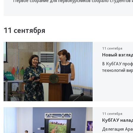
Первое собрание для первокурсников собрало студентов и
11 сентября
11 сентября
Новый взгляд
В КубГАУ проф
технологий ви
11 сентября
КубГАУ нала
Делегация Ара