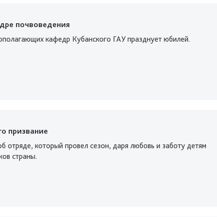
едре почвоведения
ополагающих кафедр Кубанского ГАУ празднует юбилей.
то призвание
б отряде, который провел сезон, даря любовь и заботу детям
ков страны.