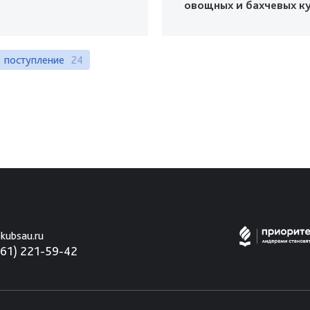
овощных и бахчевых к
поступление
24
kubsau.ru
861) 221-59-42