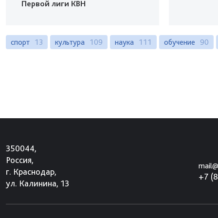
Первой лиги КВН
спорт
13
культура
109
наука
111
обучение
90
350044,
Россия,
mail@
г. Краснодар,
+7 (
ул. Калинина, 13