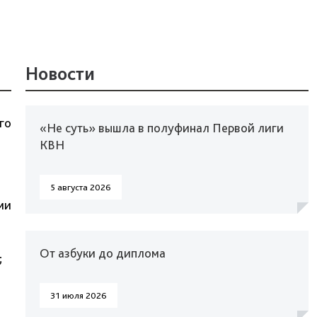
Новости
го
«Не суть» вышла в полуфинал Первой лиги
КВН
5 августа 2026
ми
От азбуки до диплома
;
31 июля 2026