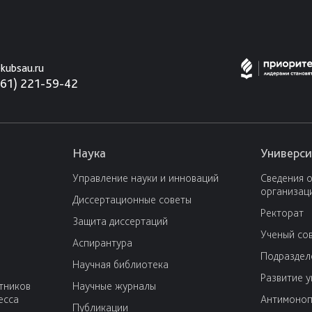
kubsau.ru
861) 221-59-42
Наука
Универси
Управление науки и инноваций
Сведения 
организац
Диссертационные советы
Ректорат
Защита диссертаций
Ученый со
Аспирантура
Подраздел
Научная библиотека
Развитие 
тников
Научные журналы
есса
Антимоноп
Публикации