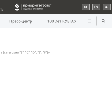
EN
ТЬ
Пресс-центр
100 лет КУБГАУ
тегории "В", "C", "D", "E", "F")»