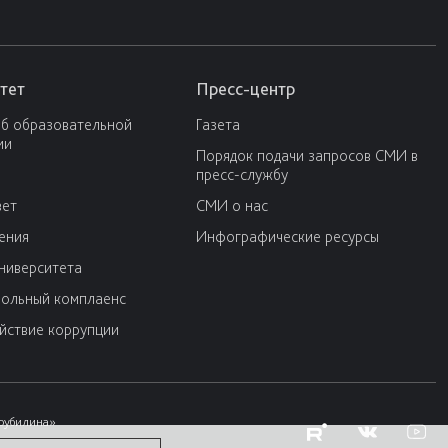
тет
Пресс-центр
об образовательной
Газета
ии
Порядок подачи запросов СМИ в
пресс-службу
вет
СМИ о нас
ения
Инфографические ресурсы
университета
ольный комплаенс
йствие коррупции
Трубилина»