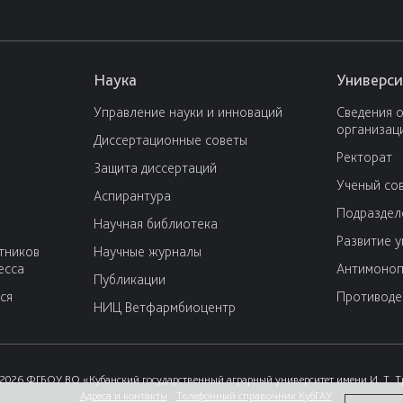
Наука
Универси
Управление науки и инноваций
Сведения 
организац
Диссертационные советы
Ректорат
Защита диссертаций
Ученый со
Аспирантура
Подраздел
Научная библиотека
Развитие 
тников
Научные журналы
есса
Антимоноп
Публикации
ся
Противоде
НИЦ Ветфармбиоцентр
2026 ФГБОУ ВО «Кубанский государственный аграрный университет имени И. Т. 
Адреса и контакты
Телефонный справочник КубГАУ