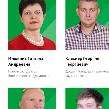
Инюкина Татьяна
Класнер Георгий
Андреевна
Георгиевич
Профессор, Доктор
Доцент, Кандидат техническ
биологических наук, доцент
наук, доцент