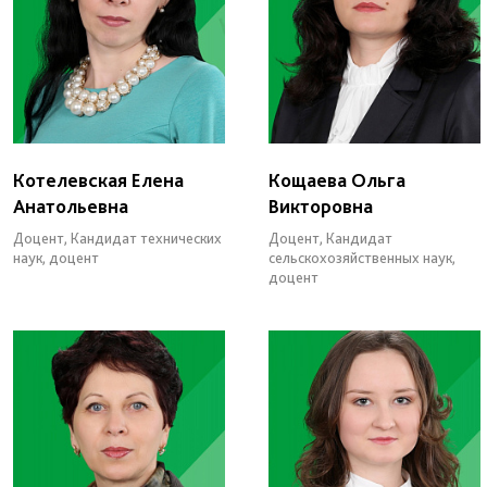
Котелевская Елена
Кощаева Ольга
Анатольевна
Викторовна
Доцент, Кандидат технических
Доцент, Кандидат
наук, доцент
сельскохозяйственных наук,
доцент