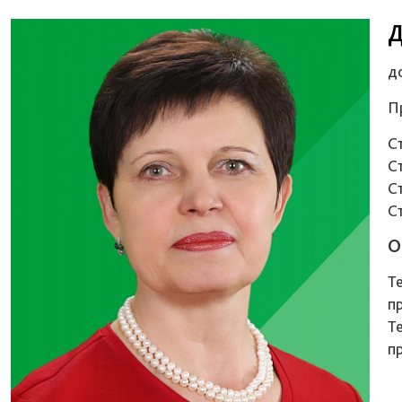
Д
д
П
С
С
С
С
О
Т
пр
Т
пр