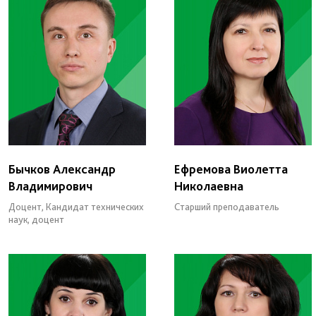
Бычков Александр
Ефремова Виолетта
Владимирович
Николаевна
Доцент, Кандидат технических
Старший преподаватель
наук, доцент