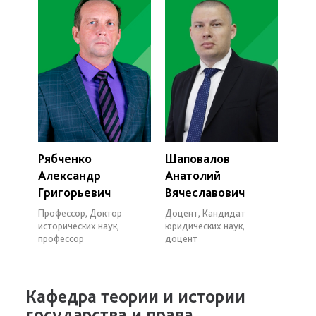
Рябченко
Шаповалов
Александр
Анатолий
Григорьевич
Вячеславович
Профессор, Доктор
Доцент, Кандидат
исторических наук,
юридических наук,
профессор
доцент
Кафедра теории и истории
государства и права