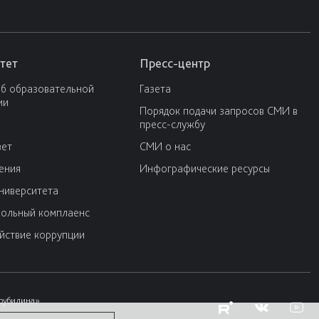
тет
Пресс-центр
об образовательной
Газета
ии
Порядок подачи запросов СМИ в
пресс-службу
вет
СМИ о нас
ения
Инфографические ресурсы
университета
ольный комплаенс
йствие коррупции
Трубилина»