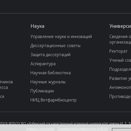
Наука
Универси
Управление науки и инноваций
Сведения 
организац
Диссертационные советы
Ректорат
Защита диссертаций
Ученый со
Аспирантура
Подраздел
Научная библиотека
Развитие 
тников
Научные журналы
есса
Антимоноп
Публикации
ся
Противоде
НИЦ Ветфармбиоцентр
2026 ФГБОУ ВО «Кубанский государственный аграрный университет имени И. Т. 
Адреса и контакты
Телефонный справочник КубГАУ