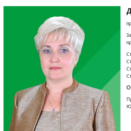
Д
п
З
п
С
С
С
С
О
П
Ю