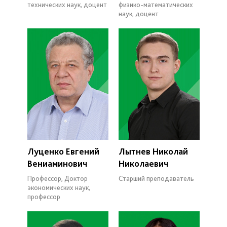
технических наук, доцент
физико-математических
наук, доцент
Луценко Евгений
Лытнев Николай
Вениаминович
Николаевич
Профессор, Доктор
Старший преподаватель
экономических наук,
профессор