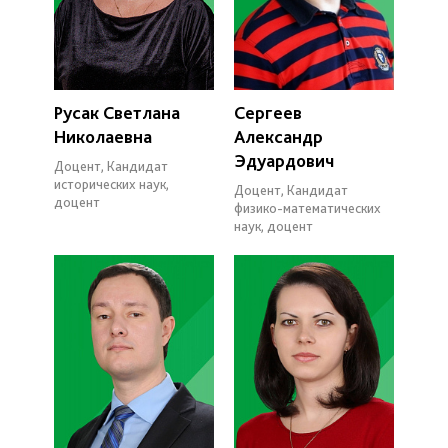
Русак Светлана
Сергеев
Николаевна
Александр
Эдуардович
Доцент, Кандидат
исторических наук,
Доцент, Кандидат
доцент
физико-математических
наук, доцент