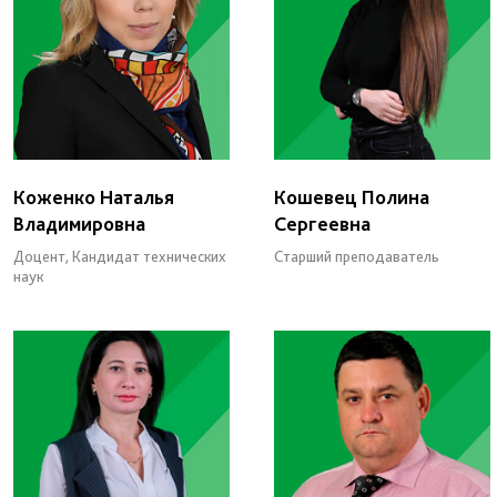
Коженко Наталья
Кошевец Полина
Владимировна
Сергеевна
Доцент, Кандидат технических
Старший преподаватель
наук