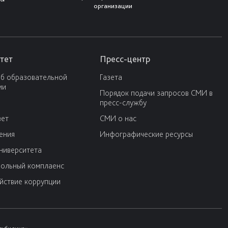
организации
тет
Пресс-центр
об образовательной
Газета
ии
Порядок подачи запросов СМИ в
пресс-службу
вет
СМИ о нас
ения
Инфографические ресурсы
университета
ольный комплаенс
йствие коррупции