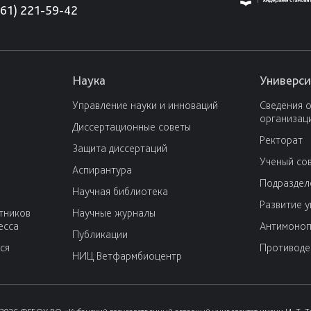
861) 221-59-42
Наука
Универси
Управление науки и инноваций
Сведения 
организац
Диссертационные советы
Ректорат
Защита диссертаций
Ученый со
Аспирантура
Подраздел
Научная библиотека
Развитие 
тников
Научные журналы
есса
Антимоноп
Публикации
ся
Противоде
НИЦ Ветфармбиоцентр