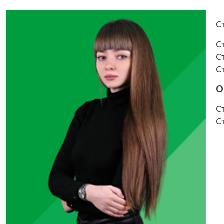
С
С
С
С
О
Ст
Ст