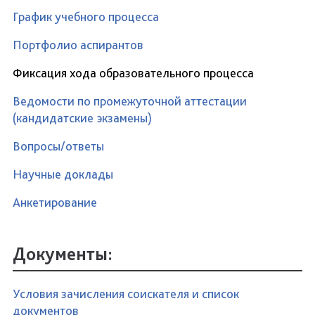
График учебного процесса
Портфолио аспирантов
Фиксация хода образовательного процесса
Ведомости по промежуточной аттестации
(кандидатские экзамены)
Вопросы/ответы
Научные доклады
Анкетирование
Документы:
Условия зачисления соискателя и список
документов