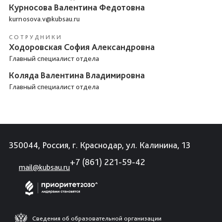
Курносова Валентина Федотовна
kurnosova.v@kubsau.ru
СОТРУДНИКИ
Ходоровская София Александровна
Главный специалист отдела
Коляда Валентина Владимировна
Главный специалист отдела
350044, Россия, г. Краснодар, ул. Калинина, 13
+7 (861) 221-59-42
mail@kubsau.ru
Сведения об образовательной организации