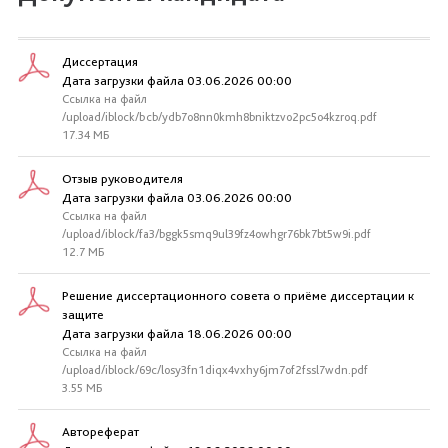
Диссертация
Дата загрузки файла 03.06.2026 00:00
Ссылка на файл
/upload/iblock/bcb/ydb7o8nn0kmh8bniktzvo2pc5o4kzroq.pdf
17.34 МБ
Отзыв руководителя
Дата загрузки файла 03.06.2026 00:00
Ссылка на файл
/upload/iblock/fa3/bggk5smq9ul39fz4owhgr76bk7bt5w9i.pdf
12.7 МБ
Решение диссертационного совета о приёме диссертации к
защите
Дата загрузки файла 18.06.2026 00:00
Ссылка на файл
/upload/iblock/69c/losy3fn1diqx4vxhy6jm7of2fssl7wdn.pdf
3.55 МБ
Автореферат