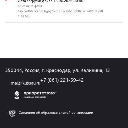
Дата загрузки файла 18.06.2026 00:00
Ссылка на файл
/upload/iblock/8e1/jpq7l7izlz3fway6qcq884zpnw0f5l6t.pdf
1.43 МБ
350044, Россия, г. Краснодар, ул. Калинина, 13
+7 (861) 221-59-42
mail@kubsau.ru
Сведения об образовательной организации