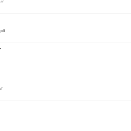
pdf
.pdf
е
df