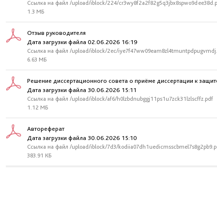
Ссылка на файл /upload/iblock/224/cr3wy8f2a2f82g5q3jbx8spwo9dee38d.
1.3 МБ
Отзыв руководителя
Дата загрузки файла 02.06.2026 16:19
Ссылка на файл /upload/iblock/2ec/iye7f47ww09eam8zl4tmuntpdpugvmdj
6.63 МБ
Решение диссертационного совета о приёме диссертации к защит
Дата загрузки файла 30.06.2026 15:11
Ссылка на файл /upload/iblock/af6/h0lzbdnubggj11ps1u7zck31lzlscffz.pdf
1.12 МБ
Автореферат
Дата загрузки файла 30.06.2026 15:10
Ссылка на файл /upload/iblock/7d3/kodiia07dh1uedicmsscbmel7s8g2pb9.p
383.91 КБ