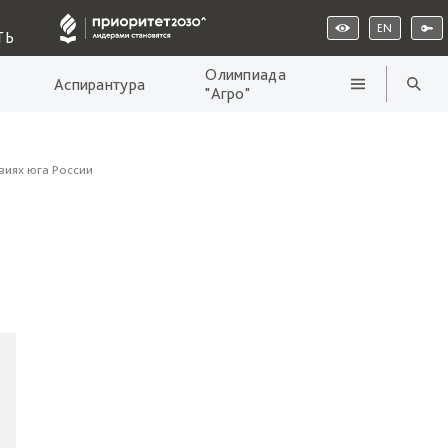
EN
ТЬ
Олимпиада
Аспирантура
"Агро"
виях юга России