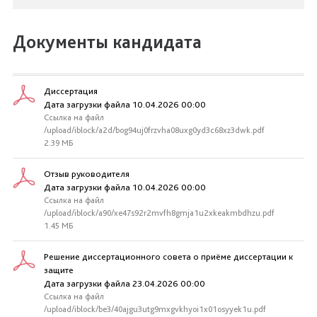
Документы кандидата
Диссертация
Дата загрузки файла 10.04.2026 00:00
Ссылка на файл
/upload/iblock/a2d/bog94uj0frzvha08uxg0yd3c68xz3dwk.pdf
2.39 МБ
Отзыв руководителя
Дата загрузки файла 10.04.2026 00:00
Ссылка на файл
/upload/iblock/a90/xe47s92r2mvfh8gmja1u2xkeakmbdhzu.pdf
1.45 МБ
Решение диссертационного совета о приёме диссертации к
защите
Дата загрузки файла 23.04.2026 00:00
Ссылка на файл
/upload/iblock/be3/40ajgu3utg9mxgvkhyoi1x01osyyek1u.pdf