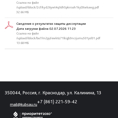
Ссылка на файл
/upload/iblock/2cf/kyd26ywt4q0dh5pkrrsoh1kyl3twkawg.pdf
32.66 МБ
Сведения о результатах защиты диссертации
Дата загрузки файла 02.07.2026 11:23
Ссылка на файл
/upload/iblock/ba7/m2pjdewk6z71lkigb3ncrjumu501pd01.pdf
13.68 МБ
350044, Россия, г. Краснодар, ул. Калинина, 13
+7 (861) 221-59-42
mail@kubsau.ru