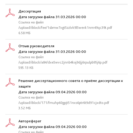
Диссертация
Дата загрузки файла 31.03.2026 00:00
Ссылка на файл
/upload/iblock/fee/1sbmw7xgt5zzlvk9l5wevk1nm49qc39t.pdf
6.58 МБ
Отзыв руководителя
Дата загрузки файла 31.03.2026 00:00
Ссылка на файл
/upload/iblock/a84/dxe5wvc2jnnb4koj9djj6rpulpb95j6p.pdf
595.13 КБ
Решение диссертационного совета о приёме диссертации к
защите
Дата загрузки файла 09.04.2026 00:00
Ссылка на файл
/upload/iblock/171/fmuhp60gpjt51nxs6ptr6t9d91cjxdto.pdf
3.52 МБ
Автореферат
Дата загрузки файла 09.04.2026 00:00
Ссылка на файл