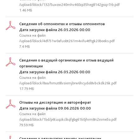
/upload/iblock/132/5uxow240mhv460zp35heg8142goqr7rb.pdf
1.46 МБ
Сведения об оппонентах и отзывы оппонентов
Дата загрузки файла 26.05.2026 00:00
Ссылка на файл
/upload/iblock/4df/51w0afuobt261m4vifu4tftgk20boeks.pdf
7.4 МБ
Сведения о ведущей организации и отзыв ведущей
организации
Дата загрузки файла 26.05.2026 00:00
Ссылка на файл
/upload/iblock/8aa/hmut8lvsiemjbrw6hcydol8vbckdk26k.pdf
17.79 МБ
Отзывы на диссертацию и автореферат
Дата загрузки файла 09.06.2026 00:00
Ссылка на файл
/upload/iblock/1bd/p6tuqzkclkqfgbg61k0jhrm8n2xvne5o.pdf
79.59 МБ
Сведения о результатах защиты диссертации