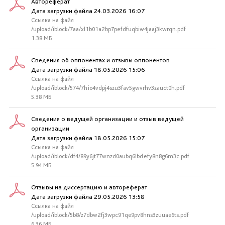
Автореферат
Дата загрузки файла 24.03.2026 16:07
Ссылка на файл
/upload/iblock/7aa/xl1b01a2bp7pefdfuqbiw4jaaj3kwrqn.pdf
1.38 МБ
Сведения об оппонентах и отзывы оппонентов
Дата загрузки файла 18.05.2026 15:06
Ссылка на файл
/upload/iblock/574/7hio4vdpj4szu3fav5gwvrhv3zauct0h.pdf
5.38 МБ
Сведения о ведущей организации и отзыв ведущей
организации
Дата загрузки файла 18.05.2026 15:07
Ссылка на файл
/upload/iblock/df4/89y6jt77wnzd0aubq6lbdefy8n8g6m3c.pdf
5.94 МБ
Отзывы на диссертацию и автореферат
Дата загрузки файла 29.05.2026 13:58
Ссылка на файл
/upload/iblock/5b8/z7dbw2fj3wpc91qe9pv8hns3zuuae6ts.pdf
6.36 МБ