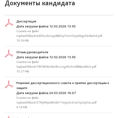
Документы кандидата
Диссертация
Дата загрузки файла 12.02.2026 13:30
Ссылка на файл
/upload/iblock/ad5/tcuhncpy8862q7nnm3opd4zgchln8whd.pdf
10.74 МБ
Отзыв руководителя
Дата загрузки файла 12.02.2026 13:30
Ссылка на файл
/upload/iblock/795/9t36ix0twlhccxqy65cfxo9l88au8dch.pdf
15.27 МБ
Решение диссертационного совета о приёме диссертации к
защите
Дата загрузки файла 24.03.2026 16:07
Ссылка на файл
/upload/iblock/279/j44qw8inib311wjqrtv2ros7sy2q5iou.pdf
4.14 МБ