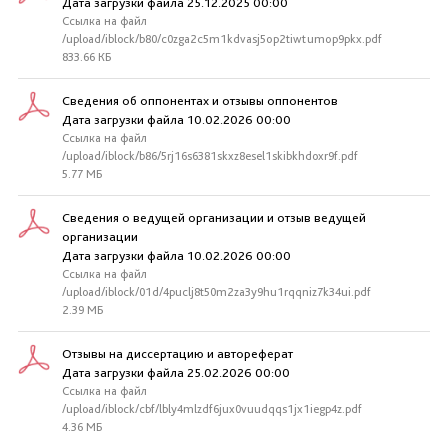
Дата загрузки файла 25.12.2025 00:00
Ссылка на файл
/upload/iblock/b80/c0zga2c5m1kdvasj5op2tiwtumop9pkx.pdf
833.66 КБ
Сведения об оппонентах и отзывы оппонентов
Дата загрузки файла 10.02.2026 00:00
Ссылка на файл
/upload/iblock/b86/5rj16s6381skxz8esel1skibkhdoxr9f.pdf
5.77 МБ
Сведения о ведущей организации и отзыв ведущей
организации
Дата загрузки файла 10.02.2026 00:00
Ссылка на файл
/upload/iblock/01d/4puclj8t50m2za3y9hu1rqqniz7k34ui.pdf
2.39 МБ
Отзывы на диссертацию и автореферат
Дата загрузки файла 25.02.2026 00:00
Ссылка на файл
/upload/iblock/cbf/lbly4mlzdf6jux0vuudqqs1jx1iegp4z.pdf
4.36 МБ