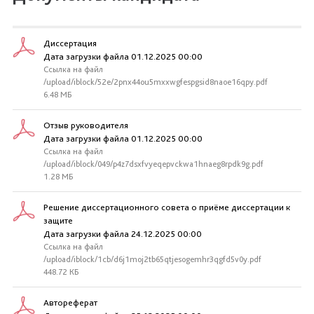
Диссертация
Дата загрузки файла 01.12.2025 00:00
Ссылка на файл
/upload/iblock/52e/2pnx44ou5mxxwgfespgsid8naoe16qpy.pdf
6.48 МБ
Отзыв руководителя
Дата загрузки файла 01.12.2025 00:00
Ссылка на файл
/upload/iblock/049/p4z7dsxfvyeqepvckwa1hnaeg8rpdk9g.pdf
1.28 МБ
Решение диссертационного совета о приёме диссертации к
защите
Дата загрузки файла 24.12.2025 00:00
Ссылка на файл
/upload/iblock/1cb/d6j1moj2tb65qtjesogemhr3qgfd5v0y.pdf
448.72 КБ
Автореферат