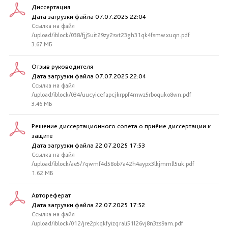
Диссертация
Дата загрузки файла 07.07.2025 22:04
Ссылка на файл
/upload/iblock/038/fjj5uit29zy2svt23gh31qk4fsmwxuqn.pdf
3.67 МБ
Отзыв руководителя
Дата загрузки файла 07.07.2025 22:04
Ссылка на файл
/upload/iblock/034/uucyicefapcjkrppf4mwz5rboquko8wn.pdf
3.46 МБ
Решение диссертационного совета о приёме диссертации к
защите
Дата загрузки файла 22.07.2025 17:53
Ссылка на файл
/upload/iblock/ae5/7qwmf4d58ob7a42h4aypx3lkjmmll5uk.pdf
1.62 МБ
Автореферат
Дата загрузки файла 22.07.2025 17:52
Ссылка на файл
/upload/iblock/012/jre2pkqkfyizqrali51l26vj8n3zs9am.pdf