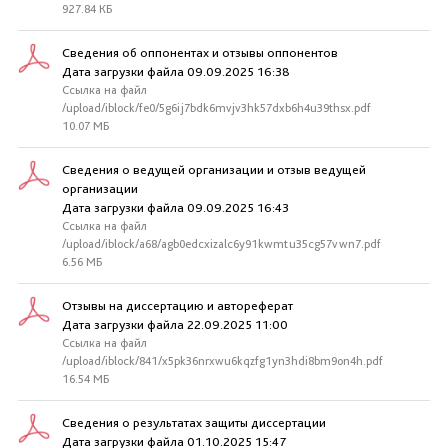
927.84 КБ
Сведения об оппонентах и отзывы оппонентов
Дата загрузки файла 09.09.2025 16:38
Ссылка на файл
/upload/iblock/fe0/5g6ij7bdk6mvjv3hk57dxb6h4u39thsx.pdf
10.07 МБ
Сведения о ведущей организации и отзыв ведущей
организации
Дата загрузки файла 09.09.2025 16:43
Ссылка на файл
/upload/iblock/a68/agb0edcxizalc6y91kwmtu35cg57vwn7.pdf
6.56 МБ
Отзывы на диссертацию и автореферат
Дата загрузки файла 22.09.2025 11:00
Ссылка на файл
/upload/iblock/841/x5pk36nrxwu6kqzfg1yn3hdi8bm9on4h.pdf
16.54 МБ
Сведения о результатах защиты диссертации
Дата загрузки файла 01.10.2025 15:47