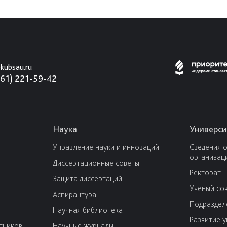
kubsau.ru
861) 221-59-42
Наука
Универси
Управление науки и инноваций
Сведения 
организац
Диссертационные советы
Ректорат
Защита диссертаций
Ученый со
Аспирантура
Подраздел
Научная библиотека
Развитие 
тников
Научные журналы