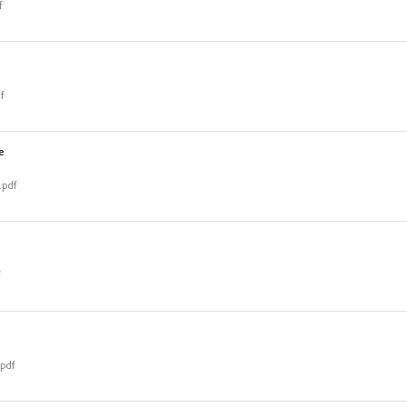
f
f
е
.pdf
f
pdf