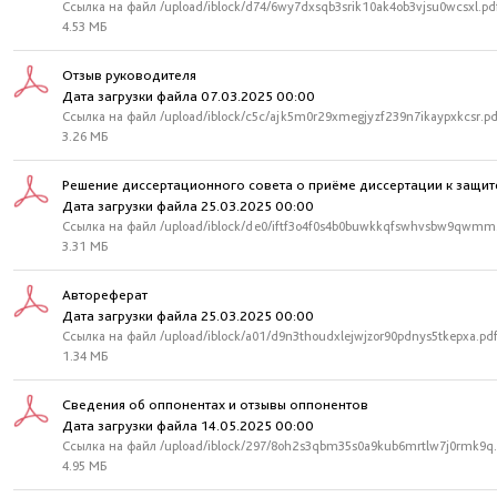
Ссылка на файл /upload/iblock/d74/6wy7dxsqb3srik10ak4ob3vjsu0wcsxl.pd
4.53 МБ
Отзыв руководителя
Дата загрузки файла 07.03.2025 00:00
Ссылка на файл /upload/iblock/c5c/ajk5m0r29xmegjyzf239n7ikaypxkcsr.pd
3.26 МБ
Решение диссертационного совета о приёме диссертации к защит
Дата загрузки файла 25.03.2025 00:00
Ссылка на файл /upload/iblock/de0/iftf3o4f0s4b0buwkkqfswhvsbw9qwmm
3.31 МБ
Автореферат
Дата загрузки файла 25.03.2025 00:00
Ссылка на файл /upload/iblock/a01/d9n3thoudxlejwjzor90pdnys5tkepxa.pd
1.34 МБ
Сведения об оппонентах и отзывы оппонентов
Дата загрузки файла 14.05.2025 00:00
Ссылка на файл /upload/iblock/297/8oh2s3qbm35s0a9kub6mrtlw7j0rmk9q.
4.95 МБ