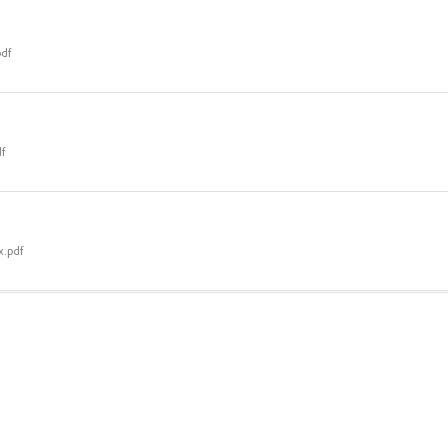
pdf
df
x.pdf