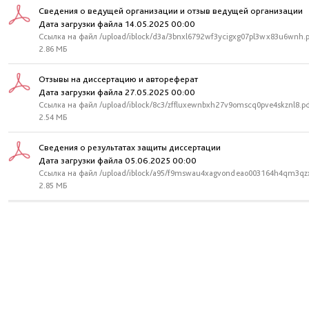
Сведения о ведущей организации и отзыв ведущей организации
Дата загрузки файла 14.05.2025 00:00
Ссылка на файл /upload/iblock/d3a/3bnxl6792wf3ycigxg07pl3wx83u6wnh.
2.86 МБ
Отзывы на диссертацию и автореферат
Дата загрузки файла 27.05.2025 00:00
Ссылка на файл /upload/iblock/8c3/zffluxewnbxh27v9omscq0pve4skznl8.p
2.54 МБ
Сведения о результатах защиты диссертации
Дата загрузки файла 05.06.2025 00:00
Ссылка на файл /upload/iblock/a95/f9mswau4xagvondeao003164h4qm3qz
2.85 МБ