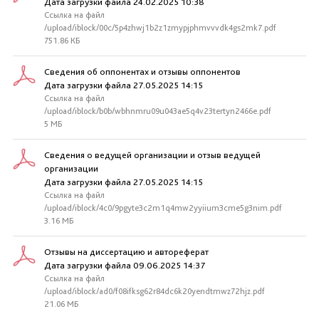
Дата загрузки файла 24.02.2025 10:38
Ссылка на файл
/upload/iblock/00c/5p4zhwj1b2z1zmypjphmvvvdk4gs2mk7.pdf
751.86 КБ
Сведения об оппонентах и отзывы оппонентов
Дата загрузки файла 27.05.2025 14:15
Ссылка на файл
/upload/iblock/b0b/wbhnmru09u043ae5q4v23tertyn2466e.pdf
5 МБ
Сведения о ведущей организации и отзыв ведущей
организации
Дата загрузки файла 27.05.2025 14:15
Ссылка на файл
/upload/iblock/4c0/9pgyte3c2m1q4mw2yyiium3cme5g3nim.pdf
3.16 МБ
Отзывы на диссертацию и автореферат
Дата загрузки файла 09.06.2025 14:37
Ссылка на файл
/upload/iblock/ad0/f08ifksg62r84dc6k20yendtmwz72hjz.pdf
21.06 МБ