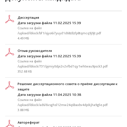
Диссертация
Дата загрузки файла 11.02.2025 15:39
Ссылка на файл
/upload/iblock/bf1/ojyo6i7yuyd1d68zllzfp8tqmcq9j9jt.pdf
4.49 МБ
Отзыв руководителя
Дата загрузки файла 11.02.2025 15:39
Ссылка на файл
/upload/iblock/731/pjmiy0dpi2v2vfbd1qy1whtwau9psck3.pdf
352.68 КБ
Решение диссертационного совета о приёме диссертации к
защите
Дата загрузки файла 11.04.2025 10:38
Ссылка на файл
/upload/iblock/ad6/6vsghsl12mw24q6baxbv4dp0ijha9g5e.pdf
3.88 МБ
Автореферат