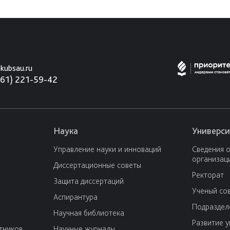
kubsau.ru
861) 221-59-42
Наука
Универси
Управление науки и инноваций
Сведения 
организац
Диссертационные советы
Ректорат
Защита диссертаций
Ученый со
Аспирантура
Подраздел
Научная библиотека
Развитие 
тников
Научные журналы