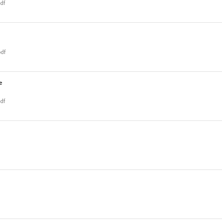
df
pdf
е
df