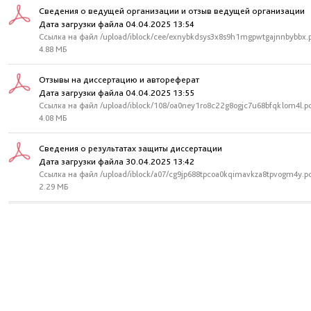
Сведения о ведущей организации и отзыв ведущей организации
Дата загрузки файла 04.04.2025 13:54
Ссылка на файл /upload/iblock/cee/exnybkdsys3x8s9h1mgpwtgajnnbybbx.
4.88 МБ
Отзывы на диссертацию и автореферат
Дата загрузки файла 04.04.2025 13:55
Ссылка на файл /upload/iblock/108/oa0ney1ro8c22g8ogjc7u68bfqklom4l.p
4.08 МБ
Сведения о результатах защиты диссертации
Дата загрузки файла 30.04.2025 13:42
Ссылка на файл /upload/iblock/a07/cg9jp688tpcoa0kqimavkza8tpvogm4y.p
2.29 МБ