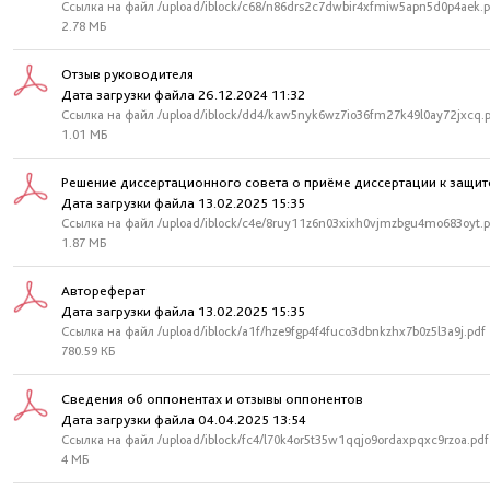
Ссылка на файл /upload/iblock/c68/n86drs2c7dwbir4xfmiw5apn5d0p4aek.p
2.78 МБ
Отзыв руководителя
Дата загрузки файла 26.12.2024 11:32
Ссылка на файл /upload/iblock/dd4/kaw5nyk6wz7io36fm27k49l0ay72jxcq.
1.01 МБ
Решение диссертационного совета о приёме диссертации к защит
Дата загрузки файла 13.02.2025 15:35
Ссылка на файл /upload/iblock/c4e/8ruy11z6n03xixh0vjmzbgu4mo683oyt.p
1.87 МБ
Автореферат
Дата загрузки файла 13.02.2025 15:35
Ссылка на файл /upload/iblock/a1f/hze9fgp4f4fuco3dbnkzhx7b0z5l3a9j.pdf
780.59 КБ
Сведения об оппонентах и отзывы оппонентов
Дата загрузки файла 04.04.2025 13:54
Ссылка на файл /upload/iblock/fc4/l70k4or5t35w1qqjo9ordaxpqxc9rzoa.pdf
4 МБ