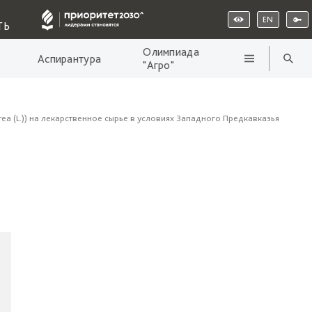
EN
ТЬ
Олимпиада
Аспирантура
"Агро"
a (L.)) на лекарственное сырье в условиях Западного Предкавказья