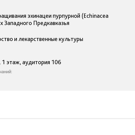
ащивания эхинацеи пурпурной (Echinacea
иях Западного Предкавказья
рство и лекарственные культуры
, 1 этаж, аудитория 106
чаний: