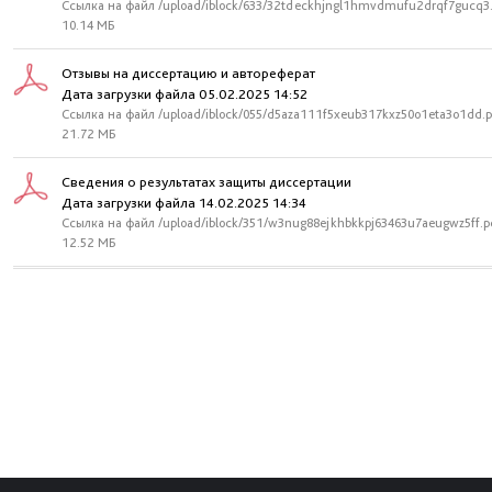
Ссылка на файл /upload/iblock/633/32tdeckhjngl1hmvdmufu2drqf7gucq3
10.14 МБ
Отзывы на диссертацию и автореферат
Дата загрузки файла 05.02.2025 14:52
Ссылка на файл /upload/iblock/055/d5aza111f5xeub317kxz50o1eta3o1dd.p
21.72 МБ
Сведения о результатах защиты диссертации
Дата загрузки файла 14.02.2025 14:34
Ссылка на файл /upload/iblock/351/w3nug88ejkhbkkpj63463u7aeugwz5ff.p
12.52 МБ