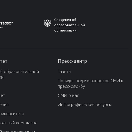
Сведения об
образовательной
организации
тет
Пресс-центр
об образовательной
Газета
ии
Порядок подачи запросов СМИ в
пресс-службу
вет
СМИ о нас
ения
Инфографические ресурсы
университета
ольный комплаенс
йствие коррупции