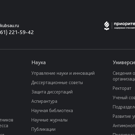
kubsau.ru
861) 221-59-42
Наука
Универси
Управление науки и инноваций
Сведения 
организац
Диссертационные советы
Ректорат
Защита диссертаций
Ученый со
Аспирантура
Подраздел
Научная библиотека
Развитие 
тников
Научные журналы
есса
Антимоноп
Публикации
ся
Противоде