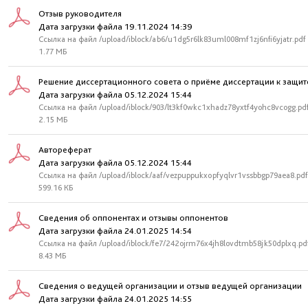
Отзыв руководителя
Дата загрузки файла 19.11.2024 14:39
Ссылка на файл /upload/iblock/ab6/u1dg5r6lk83uml008mf1zj6nfi6yjatr.pdf
1.77 МБ
Решение диссертационного совета о приёме диссертации к защит
Дата загрузки файла 05.12.2024 15:44
Ссылка на файл /upload/iblock/903/lt3kf0wkc1xhadz78yxtf4yohc8vcogg.pd
2.15 МБ
Автореферат
Дата загрузки файла 05.12.2024 15:44
Ссылка на файл /upload/iblock/aaf/vezpuppukxopfyqlvr1vssbbgp79aea8.pdf
599.16 КБ
Сведения об оппонентах и отзывы оппонентов
Дата загрузки файла 24.01.2025 14:54
Ссылка на файл /upload/iblock/fe7/242ojrm76x4jh8lovdtmb58jk50dplxq.pd
8.43 МБ
Сведения о ведущей организации и отзыв ведущей организации
Дата загрузки файла 24.01.2025 14:55