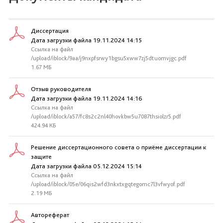
Диссертация
Дата загрузки файла 19.11.2024 14:15
Ссылка на файл
/upload/iblock/9aa/j9nxpfsrwy1bgsu5xww7zj5dtuomvjgc.pdf
1.67 МБ
Отзыв руководителя
Дата загрузки файла 19.11.2024 14:16
Ссылка на файл
/upload/iblock/a57/fc8s2c2nl40hovkbw5u7087thsiolzr5.pdf
424.94 КБ
Решение диссертационного совета о приёме диссертации к
защите
Дата загрузки файла 05.12.2024 15:14
Ссылка на файл
/upload/iblock/05e/06qis2wfd3nkxtxgqtegomc7l3vfwyof.pdf
2.19 МБ
Автореферат