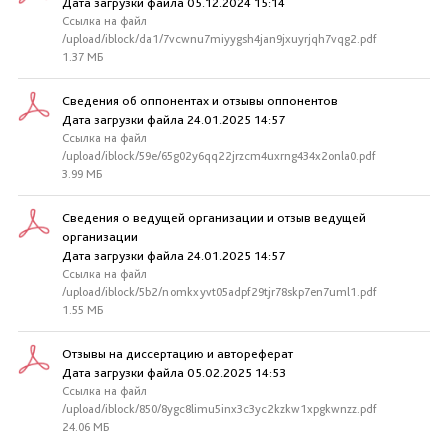
Дата загрузки файла 05.12.2024 15:14
Ссылка на файл
/upload/iblock/da1/7vcwnu7miyygsh4jan9jxuyrjqh7vqg2.pdf
1.37 МБ
Сведения об оппонентах и отзывы оппонентов
Дата загрузки файла 24.01.2025 14:57
Ссылка на файл
/upload/iblock/59e/65g02y6qq22jrzcm4uxrng434x2onla0.pdf
3.99 МБ
Сведения о ведущей организации и отзыв ведущей
организации
Дата загрузки файла 24.01.2025 14:57
Ссылка на файл
/upload/iblock/5b2/nomkxyvt05adpf29tjr78skp7en7uml1.pdf
1.55 МБ
Отзывы на диссертацию и автореферат
Дата загрузки файла 05.02.2025 14:53
Ссылка на файл
/upload/iblock/850/8ygc8limu5inx3c3yc2kzkw1xpgkwnzz.pdf
24.06 МБ