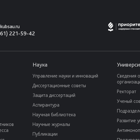
kubsau.ru
861) 221-59-42
Наука
Универси
Управление науки и инноваций
Сведения 
организац
Диссертационные советы
Ректорат
Защита диссертаций
Ученый со
Аспирантура
Подраздел
Научная библиотека
Развитие 
тников
Научные журналы
есса
Антимоноп
Публикации
ся
Противоде