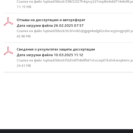
Ссылка на файл /upload/iblock/296/22l27h4qzvy2d1iwp6lo4o62f14e6s96.p
11.15 МБ
Отзывы на диссертацию и автореферат
Дата загрузки файла 26.02.2025 07:57
Ссылка на файл /upload/iblock/dc0/vn82ojtgpge4selg62xdovwyjmqgrq63.p
42.86 МБ
Сведения о результатах защиты диссертации
Дата загрузки файла 10.03.2025 11:12
Ссылка на файл /upload/iblock/fdd/x87h8s0fb61vtucwp01ks5vkoroptemr.p
24.41 МБ