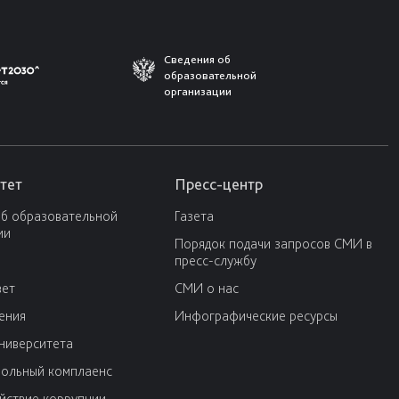
Сведения об
образовательной
организации
тет
Пресс-центр
об образовательной
Газета
ии
Порядок подачи запросов СМИ в
пресс-службу
вет
СМИ о нас
ения
Инфографические ресурсы
университета
ольный комплаенс
йствие коррупции