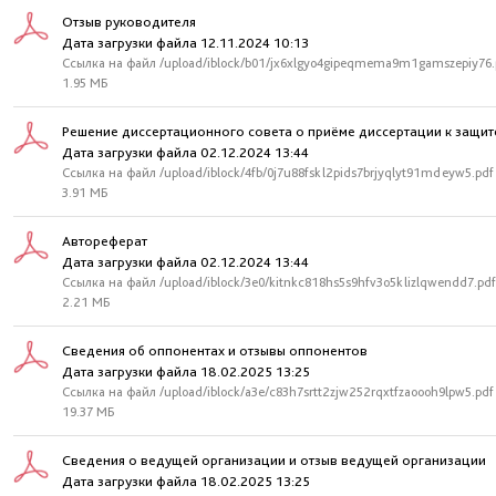
Отзыв руководителя
Дата загрузки файла 12.11.2024 10:13
Ссылка на файл /upload/iblock/b01/jx6xlgyo4gipeqmema9m1gamszepiy76.
1.95 МБ
Решение диссертационного совета о приёме диссертации к защит
Дата загрузки файла 02.12.2024 13:44
Ссылка на файл /upload/iblock/4fb/0j7u88fskl2pids7brjyqlyt91mdeyw5.pdf
3.91 МБ
Автореферат
Дата загрузки файла 02.12.2024 13:44
Ссылка на файл /upload/iblock/3e0/kitnkc818hs5s9hfv3o5klizlqwendd7.pdf
2.21 МБ
Сведения об оппонентах и отзывы оппонентов
Дата загрузки файла 18.02.2025 13:25
Ссылка на файл /upload/iblock/a3e/c83h7srtt2zjw252rqxtfzaoooh9lpw5.pdf
19.37 МБ
Сведения о ведущей организации и отзыв ведущей организации
Дата загрузки файла 18.02.2025 13:25