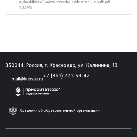
/upload/iblock/05a/kv6jn9srv6iaj1sgbb38t9anj2u5qufh.pdf
1.12 МБ
350044, Россия, г. Краснодар, ул. Калинина, 13
+7 (861) 221-59-42
mail@kubsau.ru
Сведения об образовательной организации