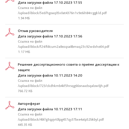
Дата загрузки файла 17.10.2023 17:55
Ссылка на файл
/upload/iblock/5ed/hgoaq05x0at4376n1v9e6ih84rcggkld.pdf
1.94 МБ
Отзыв руководителя
Дата загрузки файла 17.10.2023 17:56
Ссылка на файл
/upload/iblock/f24/fi8cum2a8ezqsa8bmaq23c92wdxhotl4.pdf
1.17 МБ
Решение диссертационного совета о приёме диссертации к
защите
Дата загрузки файла 10.11.2023 14:20
Ссылка на файл
/upload/iblock/723/ckdhkmb4kf5hrsqg66snaadsqalow0jh.pdf
766.72 КБ
Автореферат
Дата загрузки файла 10.11.2023 17:11
Ссылка на файл
/upload/iblock/4bf/g3qpjvt0lpg457qy37bxe4atp52bkbyl.pdf
445.35 КБ