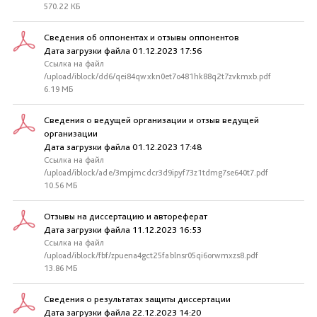
570.22 КБ
Сведения об оппонентах и отзывы оппонентов
Дата загрузки файла 01.12.2023 17:56
Ссылка на файл
/upload/iblock/dd6/qei84qwxkn0et7o481hk88q2t7zvkmxb.pdf
6.19 МБ
Сведения о ведущей организации и отзыв ведущей
организации
Дата загрузки файла 01.12.2023 17:48
Ссылка на файл
/upload/iblock/ade/3mpjmcdcr3d9ipyf73z1tdmg7se640t7.pdf
10.56 МБ
Отзывы на диссертацию и автореферат
Дата загрузки файла 11.12.2023 16:53
Ссылка на файл
/upload/iblock/fbf/zpuena4gct25fablnsr05qi6orwmxzs8.pdf
13.86 МБ
Сведения о результатах защиты диссертации
Дата загрузки файла 22.12.2023 14:20