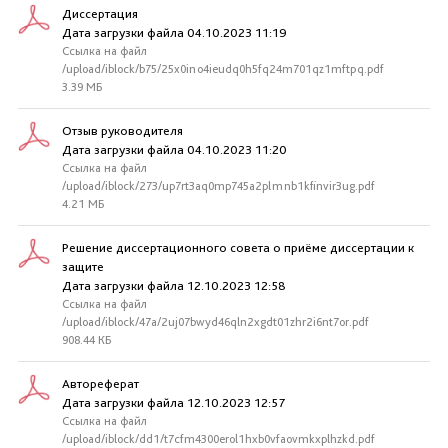
Диссертация
Дата загрузки файла 04.10.2023 11:19
Ссылка на файл
/upload/iblock/b75/25x0ino4ieudq0h5fq24m701qz1mftpq.pdf
3.39 МБ
Отзыв руководителя
Дата загрузки файла 04.10.2023 11:20
Ссылка на файл
/upload/iblock/273/up7rt3aq0mp745a2plmnb1kfinvir3ug.pdf
4.21 МБ
Решение диссертационного совета о приёме диссертации к
защите
Дата загрузки файла 12.10.2023 12:58
Ссылка на файл
/upload/iblock/47a/2uj07bwyd46qln2xgdt01zhr2i6nt7or.pdf
908.44 КБ
Автореферат
Дата загрузки файла 12.10.2023 12:57
Ссылка на файл
/upload/iblock/dd1/t7cfm4300erol1hxb0vfaovmkxplhzkd.pdf