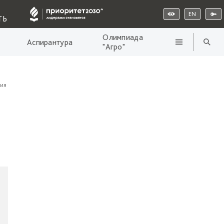
EN
ТЬ
Олимпиада
Аспирантура
"Агро"
ия