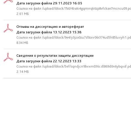
Дата загрузки файла 29.11.2023 16:05
Ссылка на файл /upload/iblock/7b0/4lraki4gqmrrqk6zp8vfckae7mcncu09.p
2.61 МБ
Отзывы на диссертацию и автореферат
Дата загрузки файла 13.12.2023 15:38
Ссылка на файл /upload/iblock/9e4/y3jzo0zu7d9zxv06r374ud5h85luvyh1.pd
8.34 МБ
Сведения о результатах защиты диссертации
Дата загрузки файла 22.12.2023 13:33
Ссылка на файл /upload/iblock/5ef/sqndjcrr9bvxm036cdl869d0n6ybqxsf.pd
2.14 МБ