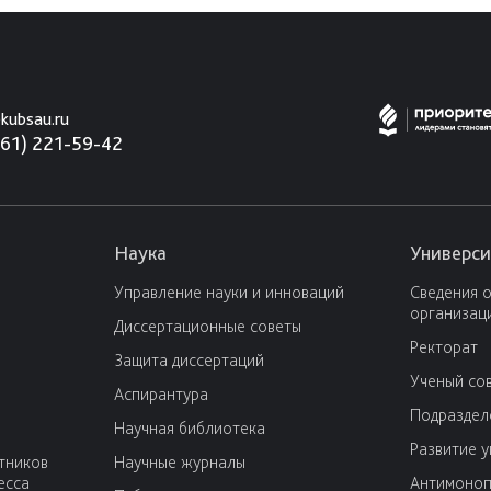
kubsau.ru
861) 221-59-42
Наука
Универси
Управление науки и инноваций
Сведения 
организац
Диссертационные советы
Ректорат
Защита диссертаций
Ученый со
Аспирантура
Подраздел
Научная библиотека
Развитие 
тников
Научные журналы
есса
Антимоноп