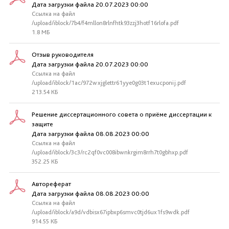
Дата загрузки файла 20.07.2023 00:00
Ссылка на файл
/upload/iblock/7b4/f4mllon8rlnfhtk93zzj3hotf16rlofa.pdf
1.8 МБ
Отзыв руководителя
Дата загрузки файла 20.07.2023 00:00
Ссылка на файл
/upload/iblock/1ac/972wxjglettr61yye0g03t1exucponij.pdf
213.54 КБ
Решение диссертационного совета о приёме диссертации к
защите
Дата загрузки файла 08.08.2023 00:00
Ссылка на файл
/upload/iblock/3c3/rc2qf0vc008ibwnkrgim8rrh7t0gbhxp.pdf
352.25 КБ
Автореферат
Дата загрузки файла 08.08.2023 00:00
Ссылка на файл
/upload/iblock/a9d/vdbisx67ipbxp6smvc0tjd6ux1fs9wdk.pdf
914.55 КБ