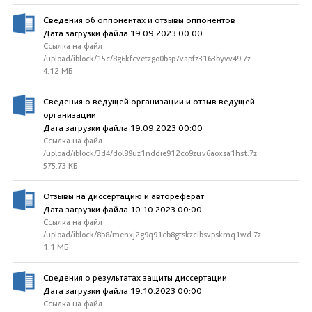
Сведения об оппонентах и отзывы оппонентов
Дата загрузки файла 19.09.2023 00:00
Ссылка на файл
/upload/iblock/15c/8g6kfcvetzgo0bsp7vapfz3163byvv49.7z
4.12 МБ
Сведения о ведущей организации и отзыв ведущей
организации
Дата загрузки файла 19.09.2023 00:00
Ссылка на файл
/upload/iblock/3d4/dol89uz1nddie912co9zuv6aoxsa1hst.7z
575.73 КБ
Отзывы на диссертацию и автореферат
Дата загрузки файла 10.10.2023 00:00
Ссылка на файл
/upload/iblock/8b8/menxj2g9q91cb8gtskzclbsvpskmq1wd.7z
1.1 МБ
Сведения о результатах защиты диссертации
Дата загрузки файла 19.10.2023 00:00
Ссылка на файл