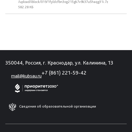
/upload/iblock/019/1fyldcfbn3og215gk7v9k37u5haqg31i.7z
582.28 КБ
350044, Россия, г. Краснодар, ул. Калинина, 13
+7 (861) 221-59-42
mail@kubsau.ru
Сведения об образовательной организации