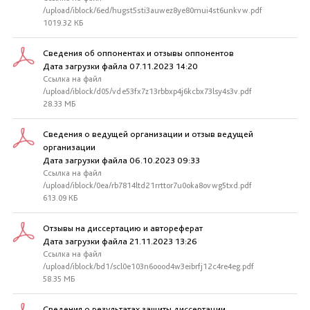
/upload/iblock/6ed/hugst5sti3auwez8ye80mui4st6unkvw.pdf
1019.32 КБ
Сведения об оппонентах и отзывы оппонентов
Дата загрузки файла 07.11.2023 14:20
Ссылка на файл
/upload/iblock/d05/vde53fx7z13rbbxp4j6kcbx73lsy4s3v.pdf
28.33 МБ
Сведения о ведущей организации и отзыв ведущей
организации
Дата загрузки файла 06.10.2023 09:33
Ссылка на файл
/upload/iblock/0ea/rb7814ltd21rrttor7u0oka8ovwg5txd.pdf
613.09 КБ
Отзывы на диссертацию и автореферат
Дата загрузки файла 21.11.2023 13:26
Ссылка на файл
/upload/iblock/bd1/scl0e103n6oood4w3eibrfj12c4re4eg.pdf
58.35 МБ
Сведения о результатах защиты диссертации