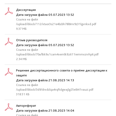
Диссертация
Дата загрузки файла 05.07.2023 13:52
Ссылка на файл
/upload/iblock/112/xtaor3s21e4bzbh78l8mr9z31lgvnkxd.pdf
9.37 МБ
Отзыв руководителя
Дата загрузки файла 05.07.2023 13:52
Ссылка на файл
/upload/iblock/70a/lkk9u1cam4xemlkltz611iemmxzrvhp6.pdf
2.34 МБ
Решение диссертационного совета о приёме диссертации к
защите
Дата загрузки файла 21.08.2023 14:13
Ссылка на файл
/upload/iblock/3d9/drxdzlqa4rqftdgwajlg25e0t41vauzi.pdf
318.51 КБ
Автореферат
Дата загрузки файла 21.08.2023 14:04
Ссылка на файл