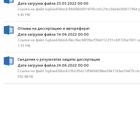
Дата загрузки файла 25.05.2022 00:00
Ссылка на файл /upload/iblock/bb0/bb0d918765ce3c29ccb0a4e369317964.z
4.45 МБ
Отзывы на диссертацию и автореферат
Дата загрузки файла 14.06.2022 00:00
Ссылка на файл /upload/iblock/8ac/8ac66f09acf36e312291c43f72ba7001.ra
1.55 МБ
Сведения о результатах защиты диссертации
Дата загрузки файла 24.06.2022 00:00
Ссылка на файл /upload/iblock/cfb/cfbdc7df8494398aa58417a9ae74af7b.rar
592.88 КБ