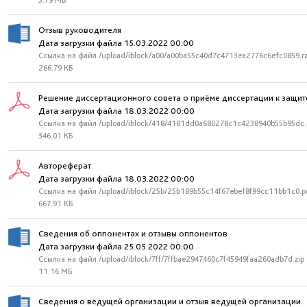
3.79 МБ
Отзыв руководителя
Дата загрузки файла 15.03.2022 00:00
Ссылка на файл /upload/iblock/a00/a00ba55c40d7c4713ea2776c6efc0859.r
266.79 КБ
Решение диссертационного совета о приёме диссертации к защит
Дата загрузки файла 18.03.2022 00:00
Ссылка на файл /upload/iblock/418/4181dd0a680278c1c4238940b55b95dc.
346.01 КБ
Автореферат
Дата загрузки файла 18.03.2022 00:00
Ссылка на файл /upload/iblock/25b/25b189b55c14f67ebef8f99cc11bb1c0.p
667.91 КБ
Сведения об оппонентах и отзывы оппонентов
Дата загрузки файла 25.05.2022 00:00
Ссылка на файл /upload/iblock/7ff/7ffbae2947460c7f45949faa260adb7d.zip
11.16 МБ
Сведения о ведущей организации и отзыв ведущей организации