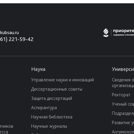
kubsau.ru
861) 221-59-42
Наука
Универси
Управление науки и инноваций
Сведения 
организац
Диссертационные советы
Ректорат
Защита диссертаций
Ученый со
Аспирантура
Подраздел
Научная библиотека
Развитие 
тников
Научные журналы
есса
Антимоноп